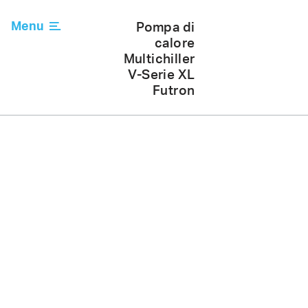
Meier
Menu
Pompa di
Chiudere
calore
Tobler
Multichiller
V-Serie XL
Accoglienza
Futron
Riferimenti
24
Prodotti
35
Schemi di principio
14
A proposito di